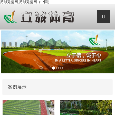
足球竞猜网,足球竞猜网（中国）
案例展示