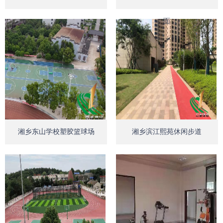
面
Open
Op
湘乡东山学校塑胶篮球场
湘乡滨江熙苑休闲步道