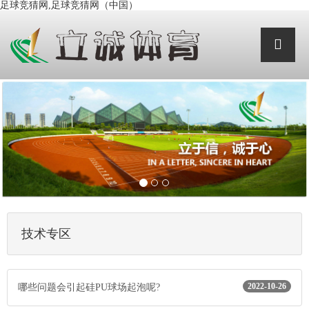
足球竞猜网,足球竞猜网（中国）
技术专区
2022-10-26
哪些问题会引起硅PU球场起泡呢?