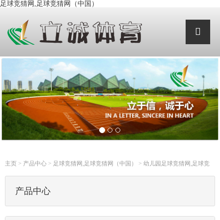
足球竞猜网,足球竞猜网（中国）
主页
>
产品中心
>
足球竞猜网,足球竞猜网（中国）
>
幼儿园足球竞猜网,足球竞
猜网（中国）
>
产品中心